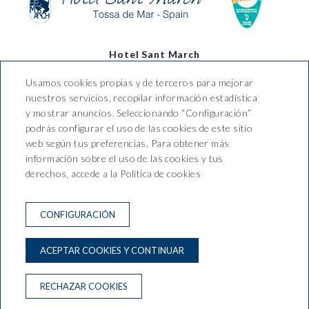
Hotel Sant March
Usamos cookies propias y de terceros para mejorar
Av. Pelegrí, nº 2 Tossa de Mar,
nuestros servicios, recopilar información estadística
CP 17320, Girona (España)
y mostrar anuncios. Seleccionando “Configuración”
T. +34 972 34 00 78 / 680 224
podrás configurar el uso de las cookies de este sitio
037
web según tus preferencias. Para obtener más
info@hotelsantmarch.com
información sobre el uso de las cookies y tus
HG-000379
derechos, accede a la Política de cookies
CONTACTO
CONDICIONES DE RESERVA
CONFIGURACIÓN
AVISO LEGAL
POLÍTICA DE PRIVACIDAD
ACEPTAR COOKIES Y CONTINUAR
POLÍTICA DE COOKIES
RECHAZAR COOKIES
Desarrollado por
GNA HOTEL SOLUTIONS