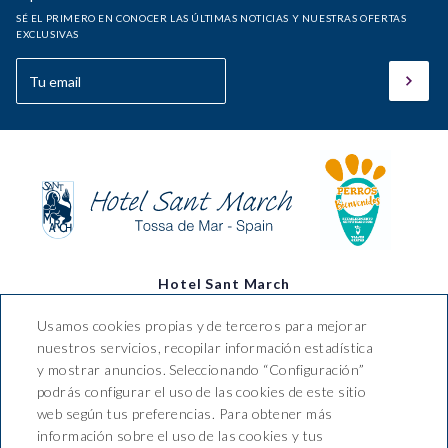
SÉ EL PRIMERO EN CONOCER LAS ÚLTIMAS NOTICIAS Y NUESTRAS OFERTAS
EXCLUSIVAS
Hotel Sant March
Usamos cookies propias y de terceros para mejorar
Av. Pelegrí, nº 2 Tossa de Mar,
nuestros servicios, recopilar información estadística
CP 17320, Girona (España)
y mostrar anuncios. Seleccionando “Configuración”
T. +34 972 34 00 78 / 680 224
podrás configurar el uso de las cookies de este sitio
037
web según tus preferencias. Para obtener más
info@hotelsantmarch.com
información sobre el uso de las cookies y tus