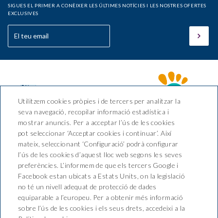
SIGUES EL PRIMER A CONÈIXER LES ÚLTIMES NOTÍCIES I LES NOSTRES OFERTES
EXCLUSIVES
Utilitzem cookies pròpies i de tercers per analitzar la
seva navegació, recopilar informació estadística i
mostrar anuncis. Per a acceptar l’ús de les cookies
pot seleccionar ‘Acceptar cookies i continuar’. Així
Hotel Sant March
mateix, seleccionant ‘Configuració’ podrà configurar
l’ús de les cookies d’aquest lloc web segons les seves
Av. Pelegrí, nº 2 Tossa de Mar,
preferències. L’informem de que els tercers Google i
CP 17320, Girona (España)
Facebook estan ubicats a Estats Units, on la legislació
T. +34 972 34 00 78 / 680 224
no té un nivell adequat de protecció de dades
037
equiparable a l’europeu. Per a obtenir més informació
info@hotelsantmarch.com
sobre l’ús de les cookies i els seus drets, accedeixi a la
HG-000379