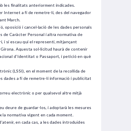
les finalitats anteriorment indicades.
 Internet a fi de remetre-li, des del navegador
Sant March.
ió, oposició i cancel·lació de les dades personals
s de Caràcter Personal i altra normativa de
, i si escau qui el representi, mitjançant
, Girona. Aquesta sol·licitud haurà de contenir
cional d’Identitat o Passaport, i petició en què
trònic (LSSI), en el moment de la recollida de
 dades a fi de remetre-li informació i publicitat
rreu electrònic o per qualsevol altre mitjà
seu deure de guardar-los, i adoptarà les mesures
eix la normativa vigent en cada moment.
’atenir, en cada cas, a les dades introduïdes