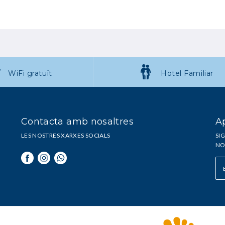
WiFi gratuït
Hotel Familiar
Contacta amb nosaltres
Ap
LES NOSTRES XARXES SOCIALS
SIG
NO