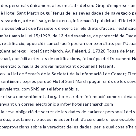
des personals únicament a les entitats del seu Grup d’empreses amb 
è Hotel Sant March pugui fer ús de les seves dades de navegació per
la seva adreça de missatgeria interna, informació i publicitat d’Hotel 
a possibilitat que l’assisteix d’exercitar els drets d’accés, rectificac
mitat amb la Llei 15/1999, de 13 de desembre, de protecció de Dade
tificació, oposició i cancel·lació podran ser exercitats per l’Usuari
 següent adreça: Hotel Sant March, Av. Pelegrí, 2, 17320 Tossa de Mar 
uari, domicili a efectes de notificacions, fotocòpia del Document Na
epresentació, haurà de provar mitjançant document fefaent.
ix la Llei de Serveis de la Societat de la Informació i de Comerç Elec
consentiment exprés perquè Hotel Sant March pugui fer ús de les seves
equivalents, com SMS en telèfons mòbils.
r el seu consentiment atorgat per a rebre informació comercial via co
 enviant un correu electrònic a
info@hotelsantmarch.com
a seva obligació de secret de les dades de caràcter personal i del 
 pèrdua, tractament o accés no autoritzat, d’acord amb el que establ
omprovacions sobre la veracitat de les dades, per la qual cosa s’ha d