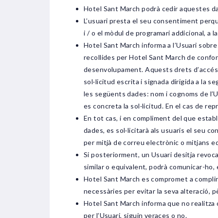
Hotel Sant March podrà cedir aquestes da
L’usuari presta el seu consentiment perqu
i / o el mòdul de programari addicional, a 
Hotel Sant March informa a l’Usuari sobre l
recollides per Hotel Sant March de confor
desenvolupament. Aquests drets d’accés, rec
sol·licitud escrita i signada dirigida a la
les següents dades: nom i cognoms de l’Us
es concreta la sol·licitud. En el cas de r
En tot cas, i en compliment del que estable
dades, es sol·licitarà als usuaris el seu 
per mitjà de correu electrònic o mitjans 
Si posteriorment, un Usuari desitja revoca
similar o equivalent, podrà comunicar-ho,
Hotel Sant March es compromet a complir l
necessàries per evitar la seva alteració,
Hotel Sant March informa que no realitza c
per l’Usuari, siguin veraces o no.