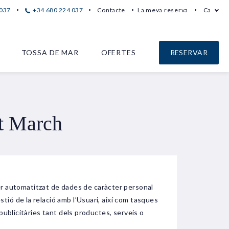
 037
+34 680 224 037
Contacte
La meva reserva
Ca
TOSSA DE MAR
OFERTES
RESERVAR
nt March
er automatitzat de dades de caràcter personal
stió de la relació amb l’Usuari, així com tasques
i publicitàries tant dels productes, serveis o