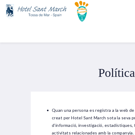
Polític
Quan una persona es registra a la web de
creat per Hotel Sant March sota la seva prò
d’informació, investigació, estadístiques, f
activitats relacionades amb la companyia.